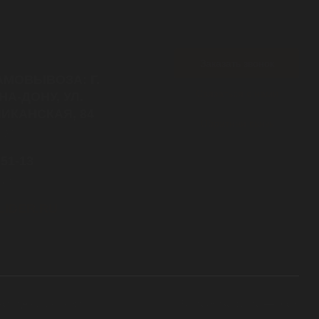
Заказать звонок
АМОВЫВОЗА: Г.
Связаться с нами
НА-ДОНУ, УЛ.
ИКАНСКАЯ, 84
Обратная связь
7:30
-51-13
латный
LIDER.RU
онфиденциальности
Разработка сайта — Ridis