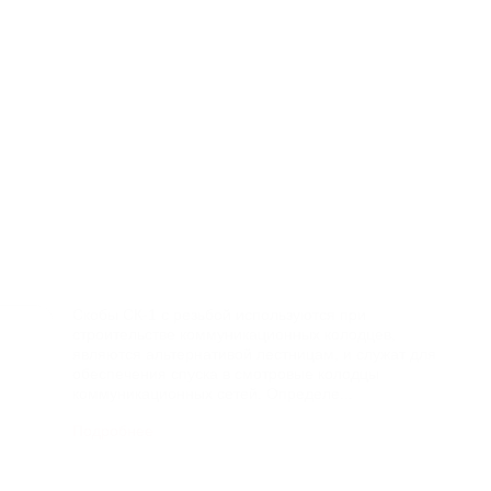
ть каталог
Связаться с нами
Заказать звонок
ки
Новости
Объекты
Доставка и оплата
Контакты
Скобы СК-1 с резьбой используются при
строительстве коммуникационных колодцев,
являются альтернативой лестницам, и служат для
обеспечения спуска в смотровые колодцы
коммуникационных сетей. Определе...
Подробнее