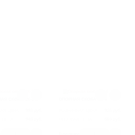
транспортом.
У наших партнеров есть автомобили
грузоподъемностью 5, 10, 20, 40 тонн, манипуляторы
и спецтехника для перевозки негабаритных грузов.
Они имеют пропуски в ТТК и СК, привозят продукцию
в любые точки Москвы.
Доставка возможна без разгрузки или с разгрузкой
товара манипулятором, что значительно упрощает
приемку.
Для расчета стоимости и согласования времени
поставки позвоните нашим менеджерам по номеру 8
(800) 250-95-69 с 08:30 до 17:30 или напишите на
электронную почту
info@litlider.ru
Помимо доставки в Москву и Московскую область, мы
оперативно организуем перевозку продукции во все
регионы России.
АЯ СКОБА СК-2
ОПОРНАЯ СКОБА СК-6
АЯ ЦЕНА
993 руб.
РОЗНИЧНАЯ ЦЕНА
926 руб.
 ЦЕНА:
945 руб.
ОПТОВАЯ ЦЕНА:
883 руб.
СК2
АРТИКУЛ
СК6
и
1
В наличии
1