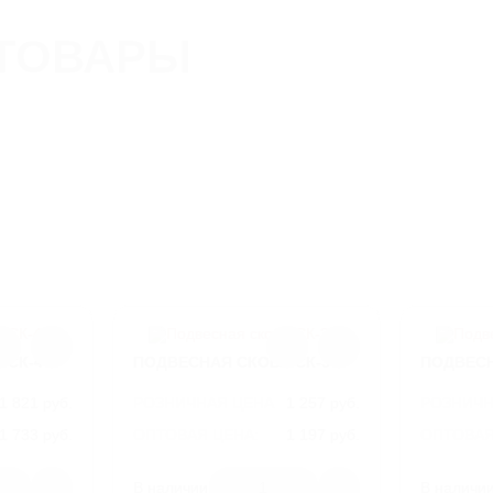
ТОВАРЫ
 СК-4
ПОДВЕСНАЯ СКОБА СК-3
ПОДВЕСН
1 821 руб.
РОЗНИЧНАЯ ЦЕНА
1 257 руб.
РОЗНИЧН
1 733 руб.
ОПТОВАЯ ЦЕНА:
1 197 руб.
ОПТОВАЯ
СК4
АРТИКУЛ
СК3
АРТИКУЛ
В наличии
1
В наличи