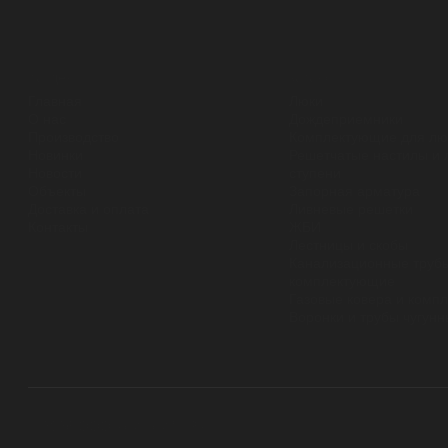
разделы
каталог
Главная
Люки
О нас
Дождеприемники
Производство
Комплектующие для лю
Новинки
Решетчатые настилы и 
Новости
ступени
Объекты
Запорная арматура
Доставка и оплата
Ливневые решетки
Контакты
ЖБИ
Лестницы и скобы
Канализационные трубы
комплектующие
Газовые ковера и комп
Воронки и трубы чугун
© 2026 ООО «ЛИТЛИДЕР»