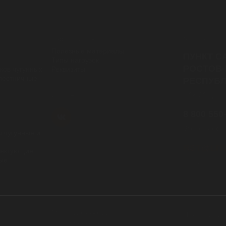
Контакты
информация
Полезные материалы
ПУНКТ С
Типы нагрузок
РОСТОВ-
ков чугунных
Реквизиты
лестничные
РЕСПУБЛ
с 08:30 до 1
Cоц.сети
8 800 550
Звонок бесп
 чугунные и
RST@LIT
лектующие
ные
почта
ОГРН 5167746502578
Политика к
ИНН 7733312003