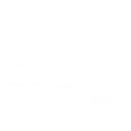
Изделия из серого
г. Москва, ул. Профсо
и высокопрочного чугуна
дом 93, корпус 4
Каталог
ЛЮКИ
Главная
Каталог
Лестницы и скобы
Скоба СК-1 
ДОЖДЕПРИЕМНИКИ
СКОБА СК-1 С РЕЗЬБОЙ
КОМПЛЕКТУЮЩИЕ ДЛЯ ЛЮКОВ
ЧУГУННЫХ
РЕШЕТЧАТЫЕ НАСТИЛЫ И
В наличии
ЛЕСТНИЧНЫЕ СТУПЕНИ