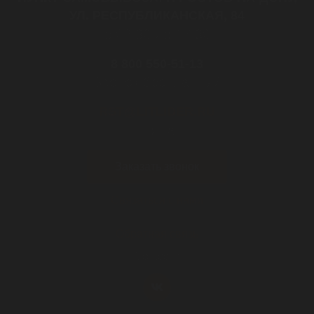
ЛИВНЕВЫЕ РЕШЕТКИ
УЛ. РЕСПУБЛИКАНСКАЯ, 84
с 08:30 до 17:30
ЛЕСТНИЦЫ И СКОБЫ
8 800 550-51-13
Звонок бесплатный
ГАЗОВЫЕ КОВЕРА И КОМПЛЕКТУЮЩИЕ
RST@LITLIDER.RU
почта
ВОРОНКИ И ТРУБЫ ЧУГУННЫЕ
Заказать звонок
Связаться с нами
Обратная связь
Cоц.сети